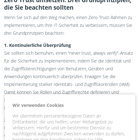
die Sie beachten sollten
Wenn Sie sich auf den Weg machen, einen Zero-Trust-Rahmen zu
implementieren, um Ihre IT-Sicherheit zu verbessern, müssen Sie
drei Grundprinzipien beachten:
1. Kontinuierliche Überprüfung
Sie sollten sich bemühen, einen "never trust, always verify"-Ansatz
für die Sicherheit zu implementieren, indem Sie die Identität und
die Zugriffsberechtigungen von Benutzern, Geräten und
Anwendungen kontinuierlich überprüfen. Erwägen Sie die
Implementierung starker Identitäts- und Zugriffskontrollen (IAM).
Damit können Sie Rollen und Zugriffsrechte definieren und
sicherstellen, dass nur die richtigen Benutzer auf die richtigen
Wir verwenden Cookies
Informationen zugreifen können.
Wir übermitteln personenbezogene Daten an
2. Zugriff beschränken
Drittanbieter, die uns helfen, unser Webangebot zu
verbessern. Hierfür und um bestimmte Dienste zu
Der Missbrauch von privilegiertem Zugriff ist einer der häufigsten
nachfolgend aufgeführten Zwecken verwenden zu dürfen,
Gründe für Cyberangriffe. Durch die Beschränkung des Zugriffs
benötigen wir Ihre Einwilligung. Indem Sie "Alle