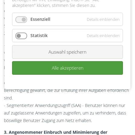
wird sichergestellt, dass die Benutzer nur minimalen Zugriff
akzeptieren" klicken, stimmen Sie diesen zu.
erhalten, ohne dass ihre täglichen Aktivitäten beeinträchtigt
werden. Im Folgenden finden Sie einige gängige
Essenziell
Details einblenden
Sicherheitspraktiken, die Unternehmen zur Beschränkung des
Zugriffs eingeführt haben:
Statistik
Details einblenden
- Just-in-Time-Zugriff (JIT) - Benutzern, Geräten oder Anwendungen
Auswahl speichern
wird nur für einen bestimmten Zeitraum Zugriff gewährt. Dadurch
wird die Zeit, in der jemand Zugang zu kritischen Systemen hat,
Alle akzeptieren
begrenzt.
- Prinzip der geringsten Berechtigung (PoLP) - Benutzern, Geräten
oder Anwendungen wird der geringste Zugriff oder die geringste
Berechtigung gewährt, die zur Erfüllung ihrer Aufgaben erforderlich
sind.
- Segmentierter Anwendungszugriff (SAA) - Benutzer können nur
auf zugelassene Anwendungen zugreifen, um zu verhindern, dass
böswillige Benutzer Zugang zum Netz erhalten.
3. Angenommener Einbruch und Minimierung der