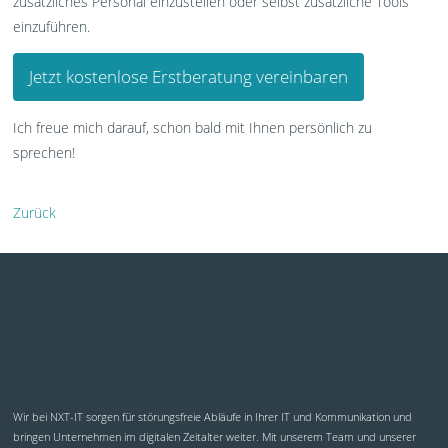
zusätzliches Personal einzustellen oder selbst zusätzliche Tools
einzuführen.
Jetzt kostenlose Erstberatung vereinbaren
Ich freue mich darauf, schon bald mit Ihnen persönlich zu
sprechen!
Zurück
Wir bei NXT-IT sorgen für störungsfreie Abläufe in Ihrer IT und Kommunikation und
bringen Unternehmen im digitalen Zeitalter weiter. Mit unserem Team und unserer