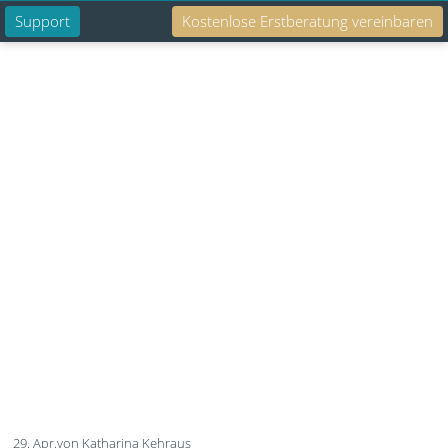
Support
Kostenlose Erstberatung vereinbaren
Suche
NXT Fachartikel, Tipps und Informationen
rund um effektive IT und Sicherheit für
Unternehmen.
29. Apr.
von Katharina Kehraus