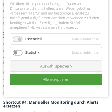
Wir übermitteln personenbezogene Daten an
Mehrfaches Eingeben derselben Informationen verschwendet Zeit
Drittanbieter, die uns helfen, unser Webangebot zu
und erzeugt Fehler.
verbessern. Hierfür und um bestimmte Dienste zu
Automatische Datenweitergabe spart Stunden und reduziert
nachfolgend aufgeführten Zwecken verwenden zu dürfen,
benötigen wir Ihre Einwilligung. Indem Sie "Alle
Korrekturarbeit.
akzeptieren" klicken, stimmen Sie diesen zu.
Shortcut #2: Interne Standardanfragen
automatisieren
Essenziell
Details einblenden
Passwort‑Resets, Zugriffsfreigaben … kleine Unterbrechungen,
große Wirkung.
Statistik
Details einblenden
Automatisierung sorgt für reibungslosen Ablauf ohne manuelle
Eingriffe.
Auswahl speichern
Shortcut #3: On‑ und Offboarding automatisieren
Alle akzeptieren
Standardisiert, sicher und zuverlässig:
Neue Mitarbeitende starten schneller, Risiken beim Offboarding
sinken.
Shortcut #4: Manuelles Monitoring durch Alerts
ersetzen