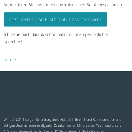
Kontaktieren Sie uns für ein unverbindliches Beratungsgespräch.
Jetzt kostenlose Erstberatung vereinbaren
Ich freue mich darauf, schon bald mit Ihnen persönlich zu
sprechen!
Zurück
Wir bei NXT-IT sorgen für störungsfreie Abläufe in Ihrer IT und Kommunikation und
bringen Unternehmen im digitalen Zeitalter weiter. Mit unserem Team und unserer
Erfahrung zählen wir zu den besten IT Dienstleistern in Südostösterreich.