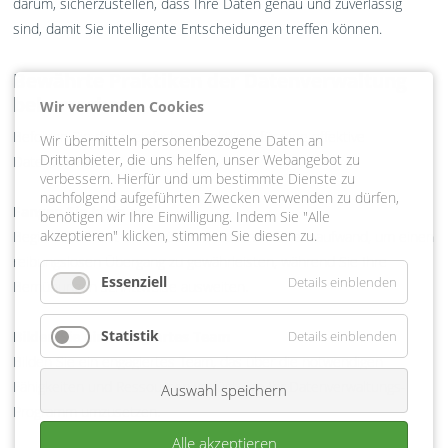
darum, sicherzustellen, dass Ihre Daten genau und zuverlässig
sind, damit Sie intelligente Entscheidungen treffen können.
Bewährte Praktiken der Datenverwaltung
beherrschen
Wir verwenden Cookies
Befolgen Sie diese einfachen Praktiken für eine effektive
Wir übermitteln personenbezogene Daten an
Drittanbieter, die uns helfen, unser Webangebot zu
Datenverwaltung:
verbessern. Hierfür und um bestimmte Dienste zu
nachfolgend aufgeführten Zwecken verwenden zu dürfen,
Fangen Sie klein an
benötigen wir Ihre Einwilligung. Indem Sie "Alle
akzeptieren" klicken, stimmen Sie diesen zu.
Beginnen Sie mit einem überschaubaren Arbeitsaufwand, um einen
reibungslosen Übergang zu gewährleisten, während Sie Ihre
Essenziell
Details einblenden
Bemühungen schrittweise ausweiten.
Statistik
Bilden Sie ein engagiertes Team
Details einblenden
Bilden Sie ein engagiertes Team, das über die notwendigen
Fähigkeiten und Ressourcen verfügt, um Ihr Datenverwaltungs-
Auswahl speichern
Programm umzusetzen.
Alle akzeptieren